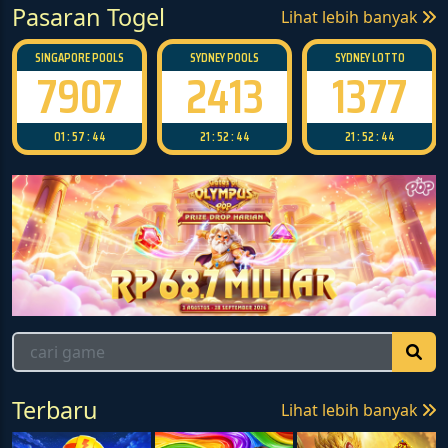
Pasaran Togel
Lihat lebih banyak
SYDNEY POOLS
SYDNEY LOTTO
SINGAPORE POOLS
2413
1377
7907
21 : 52 : 43
21 : 52 : 43
01 : 57 : 43
Terbaru
Lihat lebih banyak