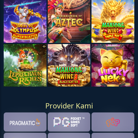
Provider Kami