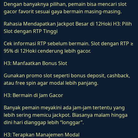
Dengan banyaknya pilihan, pemain bisa mencari slot
gacor favorit sesuai gaya bermain masing-masing.
Rahasia Mendapatkan Jackpot Besar di 12Hoki H3: Pilih
Slot dengan RTP Tinggi
Cek informasi RTP sebelum bermain. Slot dengan RTP ≥
95% di 12Hoki cenderung lebih gacor.
H3: Manfaatkan Bonus Slot
Gunakan promo slot seperti bonus deposit, cashback,
atau free spin agar modal lebih panjang.
H3: Bermain di Jam Gacor
Banyak pemain meyakini ada jam-jam tertentu yang
lebih sering memicu jackpot. Biasanya malam hingga
dini hari dianggap lebih “longgar”.
H3: Terapkan Manajemen Modal