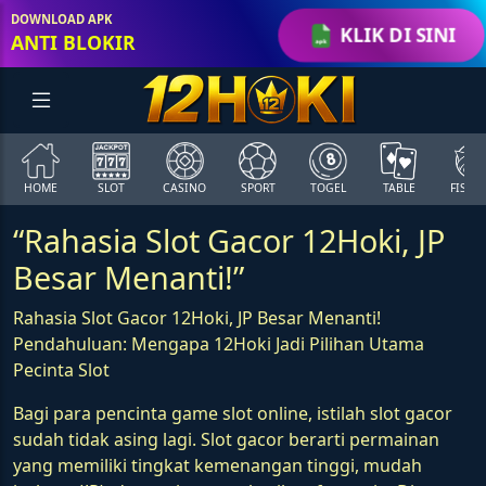
DOWNLOAD APK
KLIK DI SINI
ANTI BLOKIR
HOME
SLOT
CASINO
SPORT
TOGEL
TABLE
FISHI
“Rahasia Slot Gacor 12Hoki, JP
Besar Menanti!”
Rahasia Slot Gacor 12Hoki, JP Besar Menanti!
Pendahuluan: Mengapa 12Hoki Jadi Pilihan Utama
Pecinta Slot
Bagi para pencinta game slot online, istilah slot gacor
sudah tidak asing lagi. Slot gacor berarti permainan
yang memiliki tingkat kemenangan tinggi, mudah