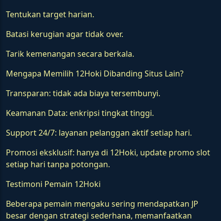
Tentukan target harian.
Batasi kerugian agar tidak over.
Tarik kemenangan secara berkala.
Mengapa Memilih 12Hoki Dibanding Situs Lain?
Transparan: tidak ada biaya tersembunyi.
Keamanan Data: enkripsi tingkat tinggi.
Support 24/7: layanan pelanggan aktif setiap hari.
Promosi eksklusif: hanya di 12Hoki, update promo slot
setiap hari tanpa potongan.
Testimoni Pemain 12Hoki
Beberapa pemain mengaku sering mendapatkan JP
besar dengan strategi sederhana, memanfaatkan