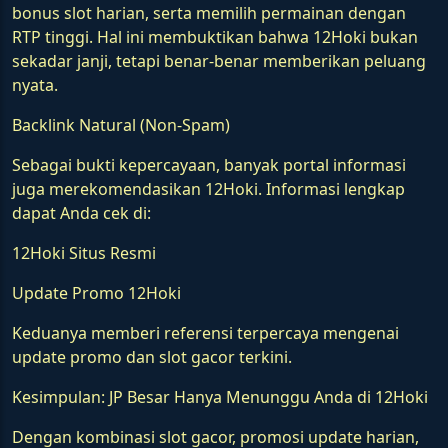
bonus slot harian, serta memilih permainan dengan
RTP tinggi. Hal ini membuktikan bahwa 12Hoki bukan
sekadar janji, tetapi benar-benar memberikan peluang
nyata.
Backlink Natural (Non-Spam)
Sebagai bukti kepercayaan, banyak portal informasi
juga merekomendasikan 12Hoki. Informasi lengkap
dapat Anda cek di:
12Hoki Situs Resmi
Update Promo 12Hoki
Keduanya memberi referensi terpercaya mengenai
update promo dan slot gacor terkini.
Kesimpulan: JP Besar Hanya Menunggu Anda di 12Hoki
Dengan kombinasi slot gacor, promosi update harian,