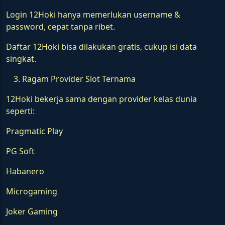
Login 12Hoki hanya memerlukan username &
password, cepat tanpa ribet.
Daftar 12Hoki bisa dilakukan gratis, cukup isi data
singkat.
Ragam Provider Slot Ternama
12Hoki bekerja sama dengan provider kelas dunia
seperti:
Pragmatic Play
PG Soft
Habanero
Microgaming
Joker Gaming