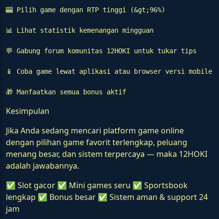
🎰 Pilih game dengan RTP tinggi (&gt;96%)

📊 Lihat statistik kemenangan mingguan

💬 Gabung forum komunitas 12HOKI untuk tukar tips

📱 Coba game lewat aplikasi atau browser versi mobile

Kesimpulan
Jika Anda sedang mencari platform game online
dengan pilihan game favorit terlengkap, peluang
menang besar, dan sistem terpercaya — maka 12HOKI
adalah jawabannya.
✅ Slot gacor ✅ Mini games seru ✅ Sportsbook
lengkap ✅ Bonus besar ✅ Sistem aman & support 24
jam