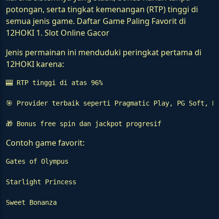
potongan, serta tingkat kemenangan (RTP) tinggi di
semua jenis game. Daftar Game Paling Favorit di
12HOKI 1. Slot Online Gacor
Jenis permainan ini menduduki peringkat pertama di
12HOKI karena:
🎰 RTP tinggi di atas 96%

🎯 Provider terbaik seperti Pragmatic Play, PG Soft, Ha
Contoh game favorit:
Gates of Olympus

Starlight Princess

Sweet Bonanza
