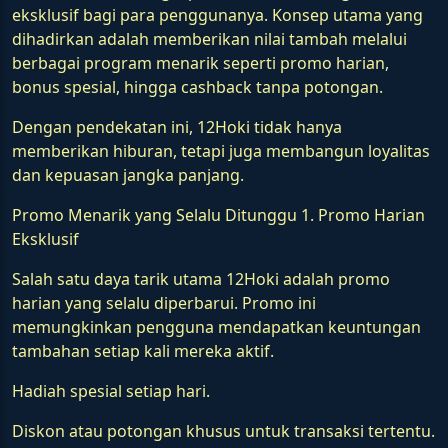
eksklusif bagi para penggunanya. Konsep utama yang
dihadirkan adalah memberikan nilai tambah melalui
berbagai program menarik seperti promo harian,
bonus spesial, hingga cashback tanpa potongan.
Dengan pendekatan ini, 12Hoki tidak hanya
memberikan hiburan, tetapi juga membangun loyalitas
dan kepuasan jangka panjang.
Promo Menarik yang Selalu Ditunggu 1. Promo Harian
Eksklusif
Salah satu daya tarik utama 12Hoki adalah promo
harian yang selalu diperbarui. Promo ini
memungkinkan pengguna mendapatkan keuntungan
tambahan setiap kali mereka aktif.
Hadiah spesial setiap hari.
Diskon atau potongan khusus untuk transaksi tertentu.