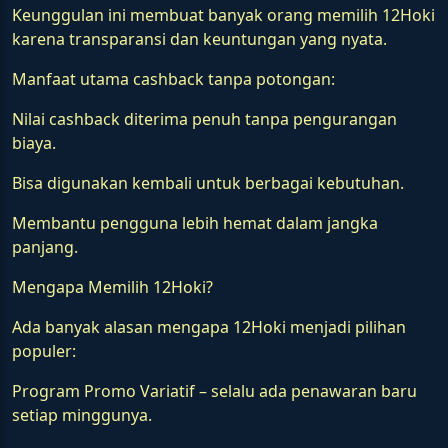
Keunggulan ini membuat banyak orang memilih 12Hoki
karena transparansi dan keuntungan yang nyata.
Manfaat utama cashback tanpa potongan:
Nilai cashback diterima penuh tanpa pengurangan
biaya.
Bisa digunakan kembali untuk berbagai kebutuhan.
Membantu pengguna lebih hemat dalam jangka
panjang.
Mengapa Memilih 12Hoki?
Ada banyak alasan mengapa 12Hoki menjadi pilihan
populer:
Program Promo Variatif – selalu ada penawaran baru
setiap minggunya.