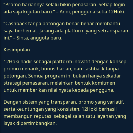
“Promo hariannya selalu bikin penasaran. Setiap login
ada saja kejutan baru.” – Andi, pengguna setia 12Hoki.
“Cashback tanpa potongan benar-benar membantu
saya berhemat. Jarang ada platform yang setransparan
ini.” – Sinta, anggota baru.
Kesimpulan
12Hoki hadir sebagai platform inovatif dengan konsep
promo menarik, bonus harian, dan cashback tanpa
potongan. Semua program ini bukan hanya sekadar
strategi pemasaran, melainkan bentuk komitmen
untuk memberikan nilai nyata kepada pengguna.
Dengan sistem yang transparan, promo yang variatif,
serta keuntungan yang konsisten, 12Hoki berhasil
membangun reputasi sebagai salah satu layanan yang
layak dipertimbangkan.