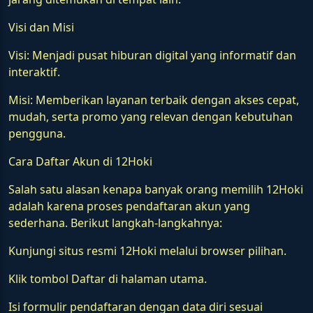
Visi dan Misi
Visi: Menjadi pusat hiburan digital yang informatif dan
interaktif.
Misi: Memberikan layanan terbaik dengan akses cepat,
mudah, serta promo yang relevan dengan kebutuhan
pengguna.
Cara Daftar Akun di 12Hoki
Salah satu alasan kenapa banyak orang memilih 12Hoki
adalah karena proses pendaftaran akun yang
sederhana. Berikut langkah-langkahnya:
Kunjungi situs resmi 12Hoki melalui browser pilihan.
Klik tombol Daftar di halaman utama.
Isi formulir pendaftaran dengan data diri sesuai