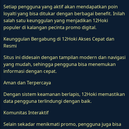
Setiap pengguna yang aktif akan mendapatkan poin
loyalti yang bisa ditukar dengan berbagai benefit. Inilah
salah satu keunggulan yang menjadikan 12Hoki
populer di kalangan pecinta promo digital.
Keunggulan Bergabung di 12Hoki Akses Cepat dan
Resmi
Situs ini didesain dengan tampilan modern dan navigasi
yang mudah, sehingga pengguna bisa menemukan
informasi dengan cepat.
Aman dan Terpercaya
Dengan sistem keamanan berlapis, 12Hoki memastikan
data pengguna terlindungi dengan baik.
Komunitas Interaktif
Selain sekadar menikmati promo, pengguna juga bisa