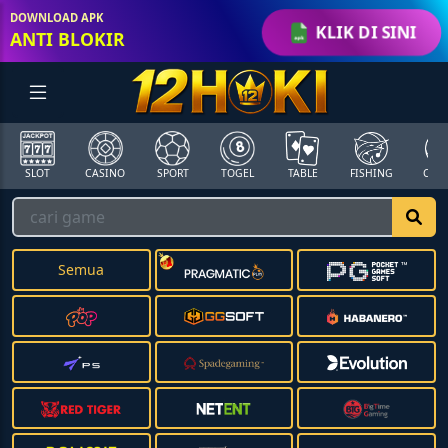
DOWNLOAD APK
KLIK DI SINI
ANTI BLOKIR
SLOT
CASINO
SPORT
TOGEL
TABLE
FISHING
COCK
Semua